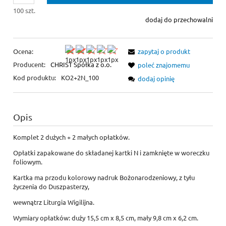
100 szt.
dodaj do przechowalni
Ocena:
zapytaj o produkt
Producent:
CHRIST Spółka z o.o.
poleć znajomemu
Kod produktu:
KO2+2N_100
dodaj opinię
Opis
Komplet 2 dużych + 2 małych opłatków.
Opłatki zapakowane do składanej kartki N i zamknięte w woreczku
foliowym.
Kartka ma przodu kolorowy nadruk Bożonarodzeniowy, z tyłu
życzenia do Duszpasterzy,
wewnątrz Liturgia Wigilijna.
Wymiary opłatków: duży 15,5 cm x 8,5 cm, mały 9,8 cm x 6,2 cm.