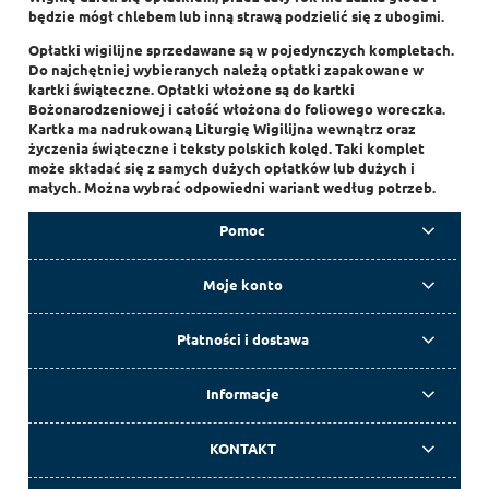
będzie mógł chlebem lub inną strawą podzielić się z ubogimi.
Opłatki wigilijne sprzedawane są w pojedynczych kompletach.
Do najchętniej wybieranych należą opłatki zapakowane w
kartki świąteczne. Opłatki włożone są do kartki
Bożonarodzeniowej i całość włożona do foliowego woreczka.
Kartka ma nadrukowaną Liturgię Wigilijna wewnątrz oraz
życzenia świąteczne i teksty polskich kolęd. Taki komplet
może składać się z samych dużych opłatków lub dużych i
małych. Można wybrać odpowiedni wariant według potrzeb.
Pomoc
Moje konto
Płatności i dostawa
Informacje
KONTAKT