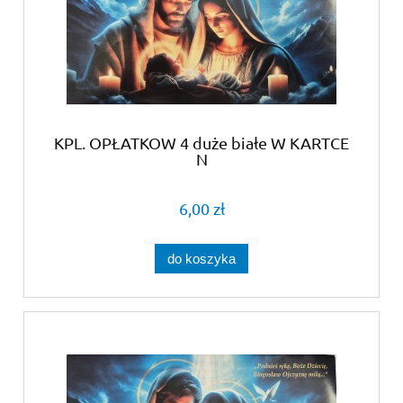
KPL. OPŁATKOW 4 duże białe W KARTCE
N
6,00 zł
do koszyka