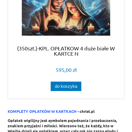
(350szt.)-KPL. OPŁATKOW 4 duże białe W
KARTCE N
595,00 zł
do koszyka
KOMPLETY OPŁATKÓW W KARTKACH
- christ.p
l
Opłatek wigilijny jest symbolem pojednania i przebaczenia,
znakiem przyjaźni i miłości. Wierzono też, że każdy, kto w
Wigilię dzieli się opłatkiem, przez cały rok nie zazna głodu i